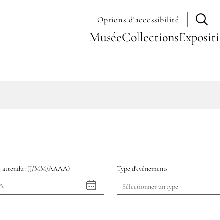
Options d'accessibilité
Navigation
Musée
Collections
Exposit
principale
at attendu : JJ/MM/AAAA)
Type d'événements
Type
Sélectionner un type
d'événements