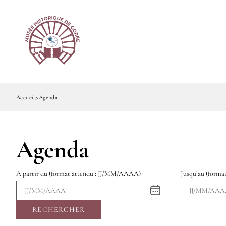
Options
Aller
Paramétrer les cookies
d'accessibilité
au
contenu
principal
Accueil
Agenda
Fil
d'Ariane
Agenda
A partir du (format attendu : JJ/MM/AAAA)
Jusqu’au (form
Événements
mis
RECHERCHER