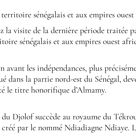
erritoire sénégalais et aux empires ouest 
la visite de la dernière période traitée pa
toire sénégalais et aux empires ouest afri
n avant les indépendances, plus précisémen
é dans la partie nord-est du Sénégal, deve
té le titre honorifique d’Almamy.
 du Djolof succède au royaume du Tékrour,
 créé par le nommé Ndiadiagne Ndiaye. Les