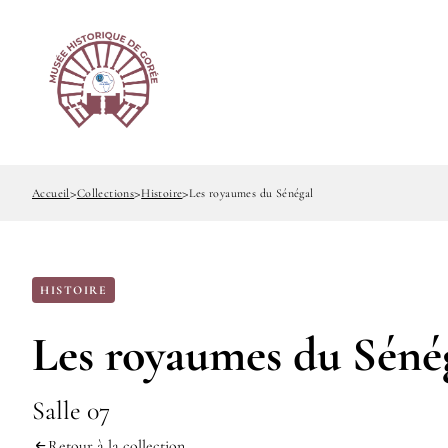
Options
Aller
Paramétrer les cookies
d'accessibilité
au
contenu
principal
Accueil
Collections
Histoire
Les royaumes du Sénégal
Fil
d'Ariane
HISTOIRE
Les royaumes du Séné
Salle 07
Retour à la collection