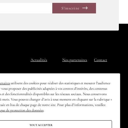
aloum Mbegan
t la fin du xve
Pied
Actualités
Nos partenaires
Contact
de
page
enaires
utilisent des cookies pour réaliser des statistiques et mesurer l'audience
r vous proposer des publicités adaptées à vos centres d'intérêts, des contenus
os et des fonctionnalités disponibles sur les réseaux sociaux. Nous conservons
6 mois. Vous pouvez changer d’avis à tout moment en cliquant sur la rubrique «
ituée en bas de chaque page de notre site. Pour plus d’informations, veuillez
ique de protection des données
.
Nous rejoindre
Facebook
Instagram
TOUT ACCEPTER