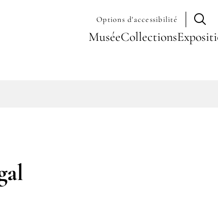
Options d'accessibilité
Navigation
Musée
Collections
Exposit
principale
gal