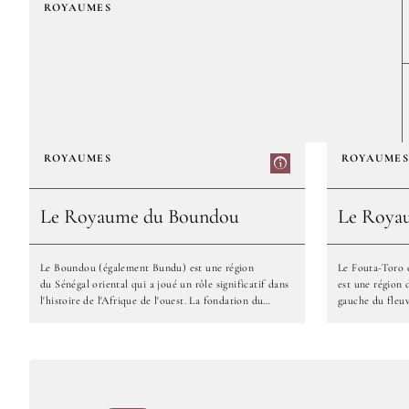
ROYAUMES
Royaume
ROYAUMES
ROYAUMES
du
Tekrour
Le Royaume du Boundou
Le Roya
Le Boundou (également Bundu) est une région
Le Fouta-Toro 
du Sénégal oriental qui a joué un rôle significatif dans
est une région 
l'histoire de l'Afrique de l'ouest. La fondation du
gauche du fleuv
royaume toucouleur du Boundou remonte au milieu
habitants du F
Le
Le
du xviie siècle. C'est le marabout Torodo, Malick Sy
(Foutanké au singulier). Le F
Daouda, qui crée cet État islamique, qui fait frontière
royaume de la v
Royaume
Royaume
avec les royaumes du Djolof, le Fouta-Toro, le Galam,
l'actuelle Maur
du
du
le Bambouk. Suite a une tentative de prise du pouvoir
avait été fond
Boundou
Fouta
au Fouta-Toro où la grande
Tekrour. Sous 