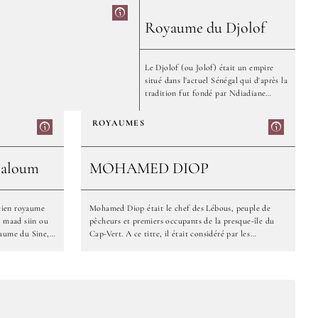
Royaume du Djolof
Le Djolof (ou Jolof) était un empire
situé dans l'actuel Sénégal qui d'après la
tradition fut fondé par Ndiadiane
Ndiaye, premier bourba (buur-ba = roi)
djolof. Il fut vassal de l'empire du Mali
ROYAUMES
et de l'empire songhaï. Celui-ci avait été
élu comme chef dans ce qui allait
devenir le royaume du Oualo, au nord-
Saloum
MOHAMED DIOP
ouest de l'actuel Sénégal, dans la région
du fleuve. De là, il réunit toutes les
populations d'ethnie wolof pour fonder
cien royaume
Mohamed Diop était le chef des Lébous, peuple de
cet empire au xiiie siècle. C'est le clan
e maad siin ou
pêcheurs et premiers occupants de la presque-île du
des N'diaye qui dirigea l'empire. Ce
yaume du Sine,
Cap-Vert. A ce titre, il était considéré par les
patronyme wolof existe toujours
les désignait.
Occidentaux comme le roi de Dakar.
aujourd'hui. Les habitants du Djolof,
MOHAMED
 désigner le
sont appelés les Djolof-Djolof
our vient de la
DIOP
 un ancien
 renommé